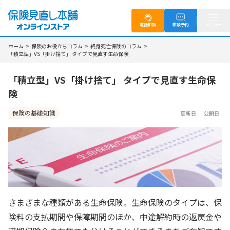
電話相談
メニュー
相談予約
ホーム
>
保険のお役立ちコラム
>
終身死亡保険のコラム
>
「積立型」VS「掛け捨て」 タイプで見直す生命保険
「積立型」VS「掛け捨て」 タイプで見直す生命保
険
保険の基礎知識
更新日 :
公開日 :
さまざまな種類がある生命保険。生命保険のタイプは、保
険料の支払期間や保障期間のほか、中途解約時の返戻金や